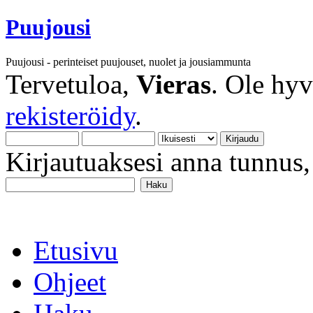
Puujousi
Puujousi - perinteiset puujouset, nuolet ja jousiammunta
Tervetuloa,
Vieras
. Ole hy
rekisteröidy
.
Kirjautuaksesi anna tunnus, 
Etusivu
Ohjeet