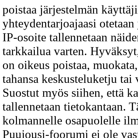
poistaa järjestelmän käyttäjis
yhteydentarjoajaasi otetaan 
IP-osoite tallennetaan näid
tarkkailua varten. Hyväksyt
on oikeus poistaa, muokata, 
tahansa keskusteluketju tai 
Suostut myös siihen, että ka
tallennetaan tietokantaan. Tä
kolmannelle osapuolelle il
Puujousi-foorumi ei ole va