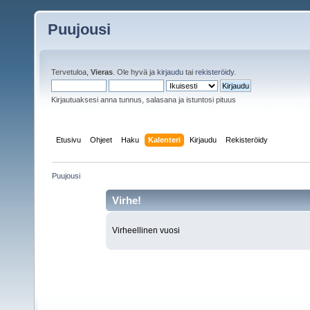
Puujousi
Tervetuloa,
Vieras
. Ole hyvä ja
kirjaudu
tai
rekisteröidy
.
Kirjautuaksesi anna tunnus, salasana ja istuntosi pituus
Etusivu
Ohjeet
Haku
Kalenteri
Kirjaudu
Rekisteröidy
Puujousi
Virhe!
Virheellinen vuosi