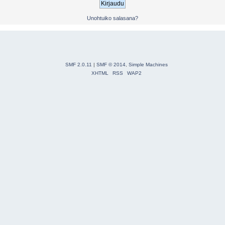
Unohtuiko salasana?
SMF 2.0.11
|
SMF © 2014
,
Simple Machines
XHTML
RSS
WAP2