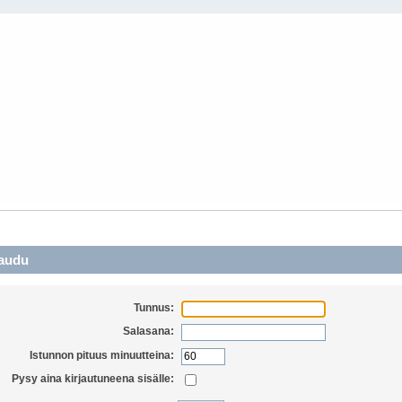
audu
Tunnus:
Salasana:
Istunnon pituus minuutteina:
Pysy aina kirjautuneena sisälle: