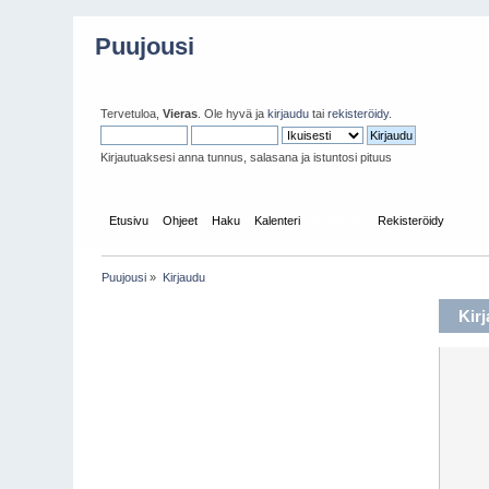
Puujousi
Tervetuloa,
Vieras
. Ole hyvä ja
kirjaudu
tai
rekisteröidy
.
Kirjautuaksesi anna tunnus, salasana ja istuntosi pituus
Etusivu
Ohjeet
Haku
Kalenteri
Kirjaudu
Rekisteröidy
Puujousi
»
Kirjaudu
Kirj