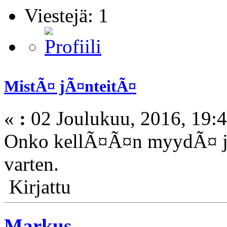
Viestejä: 1
MistÃ¤ jÃ¤nteitÃ¤
«
:
02 Joulukuu, 2016, 19:4
Onko kellÃ¤Ã¤n myydÃ¤ j
varten.
Kirjattu
Markus