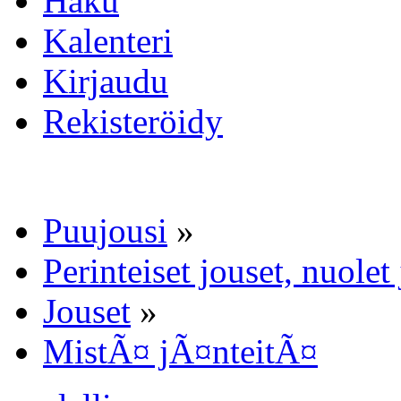
Haku
Kalenteri
Kirjaudu
Rekisteröidy
Puujousi
»
Perinteiset jouset, nuole
Jouset
»
MistÃ¤ jÃ¤nteitÃ¤