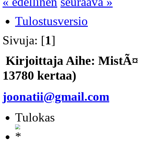
« edellinen
seuraava »
Tulostusversio
Sivuja: [
1
]
Kirjoittaja
Aihe: MistÃ¤ 
13780 kertaa)
joonatii@gmail.com
Tulokas