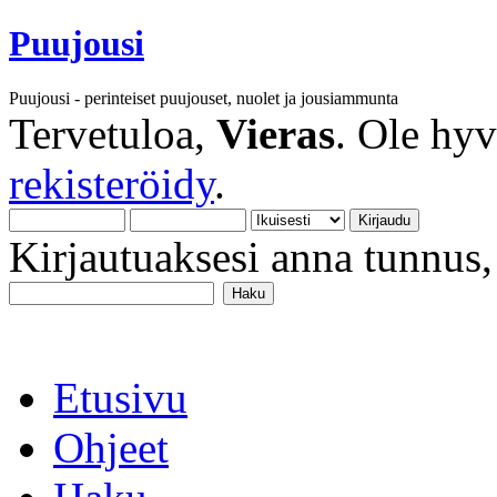
Puujousi
Puujousi - perinteiset puujouset, nuolet ja jousiammunta
Tervetuloa,
Vieras
. Ole hy
rekisteröidy
.
Kirjautuaksesi anna tunnus, 
Etusivu
Ohjeet