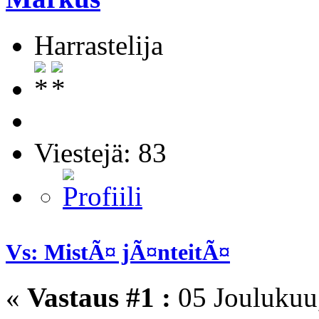
Harrastelija
Viestejä: 83
Vs: MistÃ¤ jÃ¤nteitÃ¤
«
Vastaus #1 :
05 Joulukuu,