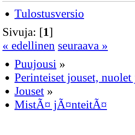
Tulostusversio
Sivuja: [
1
]
« edellinen
seuraava »
Puujousi
»
Perinteiset jouset, nuole
Jouset
»
MistÃ¤ jÃ¤nteitÃ¤