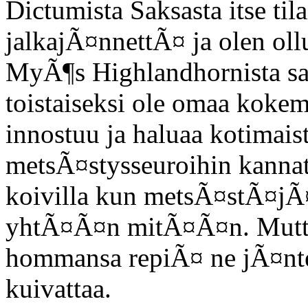
Dictumista Saksasta itse tila
jalkajÃ¤nnettÃ¤ ja olen oll
MyÃ¶s Highlandhornista saa
toistaiseksi ole omaa kokemu
innostuu ja haluaa kotimaist
metsÃ¤stysseuroihin kannat
koivilla kun metsÃ¤stÃ¤jÃ
yhtÃ¤Ã¤n mitÃ¤Ã¤n. Mutta 
hommansa repiÃ¤ ne jÃ¤nteet
kuivattaa.