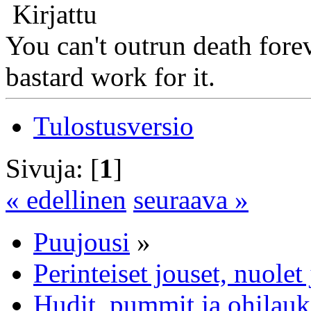
Kirjattu
You can't outrun death fore
bastard work for it.
Tulostusversio
Sivuja: [
1
]
« edellinen
seuraava »
Puujousi
»
Perinteiset jouset, nuole
Hudit, pummit ja ohilauk