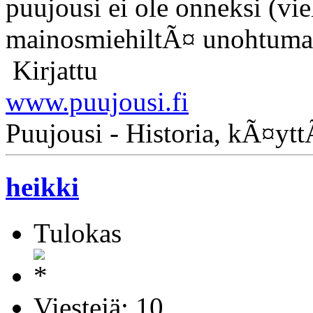
puujousi ei ole onneksi (v
mainosmiehiltÃ¤ unohtuma
Kirjattu
www.puujousi.fi
Puujousi - Historia, kÃ¤yt
heikki
Tulokas
Viestejä: 10