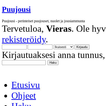
Puujousi
Puujousi - perinteiset puujouset, nuolet ja jousiammunta
Tervetuloa,
Vieras
. Ole hy
rekisteröidy
.
Kirjautuaksesi anna tunnus, 
Etusivu
Ohjeet