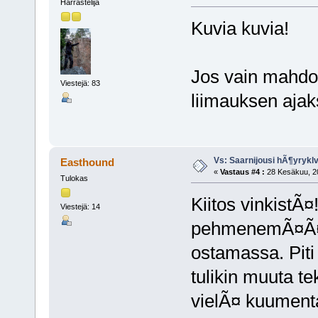
Harrastelija
Kuvia kuvia!
Jos vain mahdol
Viestejä: 83
liimauksen ajaks
Vs: Saarnijousi hÃ¶yryk
Easthound
«
Vastaus #4 :
28 Kesäkuu, 20
Tulokas
Kiitos vinkistÃ¤
Viestejä: 14
pehmenemÃ¤Ã¤n
ostamassa. Piti 
tulikin muuta t
vielÃ¤ kuumenta