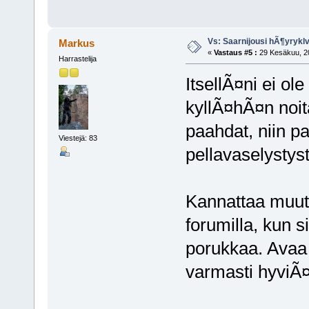
Vs: Saarnijousi hÃ¶yryk
Markus
«
Vastaus #5 :
29 Kesäkuu, 20
Harrastelija
ItsellÃ¤ni ei o
kyllÃ¤hÃ¤n noit
paahdat, niin p
Viestejä: 83
pellavaselystys
Kannattaa muute
forumilla, kun s
porukkaa. Avaa 
varmasti hyviÃ¤