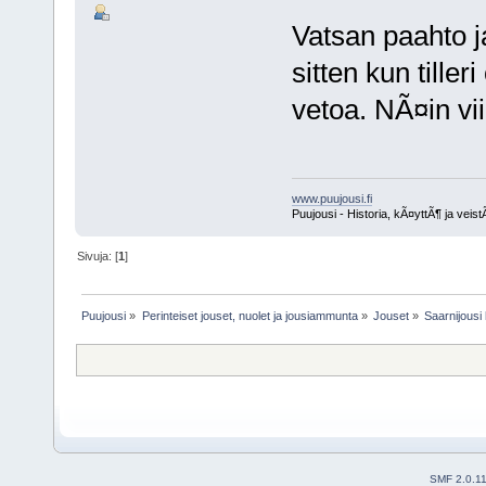
Vatsan paahto j
sitten kun tille
vetoa. NÃ¤in vii
www.puujousi.fi
Puujousi - Historia, kÃ¤yttÃ¶ ja veis
Sivuja: [
1
]
Puujousi
»
Perinteiset jouset, nuolet ja jousiammunta
»
Jouset
»
Saarnijous
SMF 2.0.1