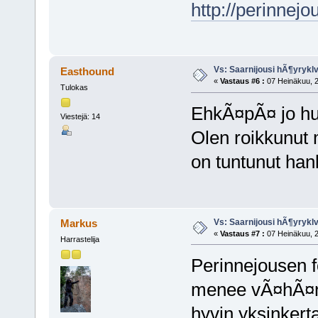
http://perinnej
Vs: Saarnijousi hÃ¶yryk
Easthound
«
Vastaus #6 :
07 Heinäkuu, 2
Tulokas
EhkÃ¤pÃ¤ jo hu
Viestejä: 14
Olen roikkunut 
on tuntunut han
Vs: Saarnijousi hÃ¶yryk
Markus
«
Vastaus #7 :
07 Heinäkuu, 2
Harrastelija
Perinnejousen f
menee vÃ¤hÃ¤n e
hyvin yksinkert