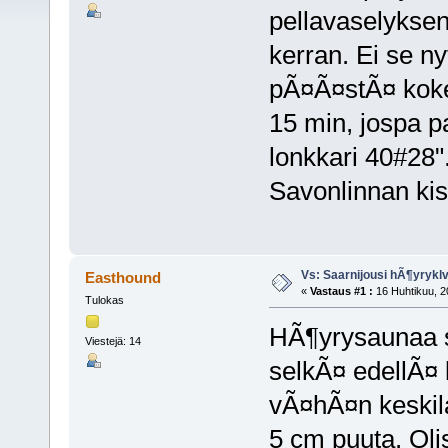
pellavaselyksen
kerran. Ei se n
pÃ¤Ã¤stÃ¤ koke
15 min, jospa pa
lonkkari 40#28"
Savonlinnan kis
Vs: Saarnijousi hÃ¶yryk
Easthound
«
Vastaus #1 :
16 Huhtikuu, 2
Tulokas
HÃ¶yrysaunaa sa
Viestejä: 14
selkÃ¤ edellÃ¤ l
vÃ¤hÃ¤n keskila
5 cm puuta. Olisi