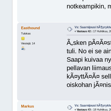
notkeampikin, m
Vs: Saarnijousi hÃ¶yryk
Easthound
«
Vastaus #2 :
17 Huhtikuu, 2
Tulokas
Ã„sken pÃ¤Ã¤stel
Viestejä: 14
tuli. No ei se 
Saapi kuivaa nyt
pellavan liimaus
kÃ¤yttÃ¤Ã¤ sell
oiskohan jÃ¤nis
Vs: Saarnijousi hÃ¶yryk
Markus
«
Vastaus #3 :
18 Huhtikuu, 2