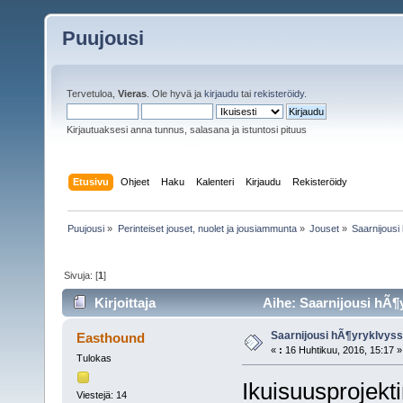
Puujousi
Tervetuloa,
Vieras
. Ole hyvä ja
kirjaudu
tai
rekisteröidy
.
Kirjautuaksesi anna tunnus, salasana ja istuntosi pituus
Etusivu
Ohjeet
Haku
Kalenteri
Kirjaudu
Rekisteröidy
Puujousi
»
Perinteiset jouset, nuolet ja jousiammunta
»
Jouset
»
Saarnijous
Sivuja: [
1
]
Kirjoittaja
Aihe: Saarnijousi hÃ¶
Saarnijousi hÃ¶yryklvys
Easthound
«
:
16 Huhtikuu, 2016, 15:17 »
Tulokas
Ikuisuusprojekt
Viestejä: 14