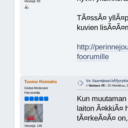
Viestejä: 83
TÃ¤ssÃ¤ yllÃ¤pi
kuvien lisÃ¤Ã¤m
http://perinnej
foorumille
Vs: Saarnijousi hÃ¶yryk
Tuomo Reiniaho
«
Vastaus #8 :
15 Heinäkuu, 2
Global Moderator
Harrastelija
Kun muutaman ke
laiton Ã¤kkiÃ¤
tÃ¤rkeÃ¤Ã¤ on,
Viestejä: 146