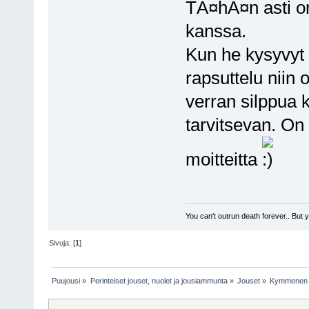
TÃ¤hÃ¤n asti on
kanssa.
Kun he kysyvyt 
rapsuttelu niin 
verran silppua k
tarvitsevan. On
moitteitta
You can't outrun death forever.. But 
Sivuja: [
1
]
Puujousi
»
Perinteiset jouset, nuolet ja jousiammunta
»
Jouset
»
Kymmenen 