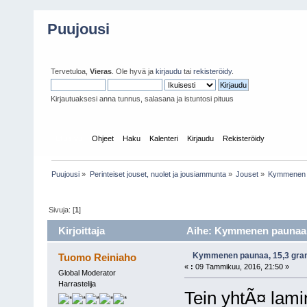
Puujousi
Tervetuloa,
Vieras
. Ole hyvä ja
kirjaudu
tai
rekisteröidy
.
Kirjautuaksesi anna tunnus, salasana ja istuntosi pituus
Etusivu
Ohjeet
Haku
Kalenteri
Kirjaudu
Rekisteröidy
Puujousi
»
Perinteiset jouset, nuolet ja jousiammunta
»
Jouset
»
Kymmenen 
Sivuja: [
1
]
Kirjoittaja
Aihe: Kymmenen paunaa, 
Kymmenen paunaa, 15,3 gr
Tuomo Reiniaho
«
:
09 Tammikuu, 2016, 21:50 »
Global Moderator
Harrastelija
Tein yhtÃ¤ lamina