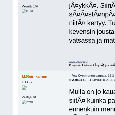
jÃ¤ykkÃ¤. SiinÃ¤
Viestejä: 146
sÃ¤Ã¤stÃ¤npÃ¤ k
niitÃ¤ kertyy. T
kevensin jousta
vatsassa ja mat
www.puujousi.fi
Puujousi - Historia, kÃ¤yttÃ¶ ja veis
Vs: Kymmenen paunaa, 15,
M.Reinikainen
«
Vastaus #1 :
11 Tammikuu, 2016, 0
Tulokas
Mulla on jo kau
Viestejä: 31
siitÃ¤ kuinka pa
ennenkuin menn