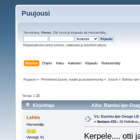
Puujousi
Tervetuloa,
Vieras
. Ole hyvä ja
kirjaudu
tai
rekisteröidy
.
Kirjautuaksesi anna tunnus, salasana ja istuntosi pituus
Etusivu
Ohjeet
Haku
Kalenteri
Kirjaudu
Rekisteröidy
Puujousi
»
Perinteiset jouset, nuolet ja jousiammunta
»
Jouset
»
Bambu-Ipe
Sivuja:
1
[
2
]
Kirjoittaja
Aihe: Bambu-Ipe-Osage
Vs: Bambu-Ipe-Osage LB
Lehtis
«
Vastaus #15 :
26 Helmikuu, 
Harrastelija
Kerpele.... otti
Viestejä: 61