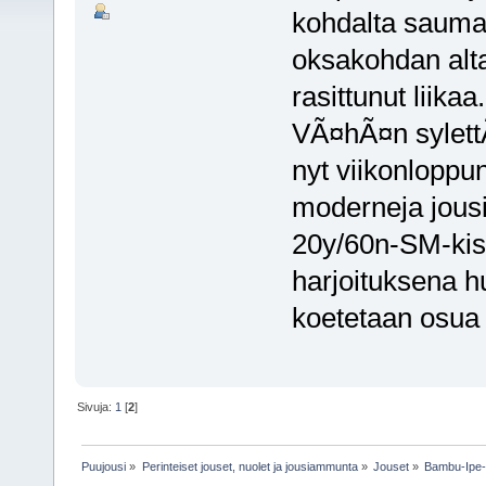
kohdalta sauma
oksakohdan alta.
rasittunut liikaa.
VÃ¤hÃ¤n sylettÃ
nyt viikonlopp
moderneja jous
20y/60n-SM-kisa
harjoituksena hu
koetetaan osua 
Sivuja:
1
[
2
]
Puujousi
»
Perinteiset jouset, nuolet ja jousiammunta
»
Jouset
»
Bambu-Ipe