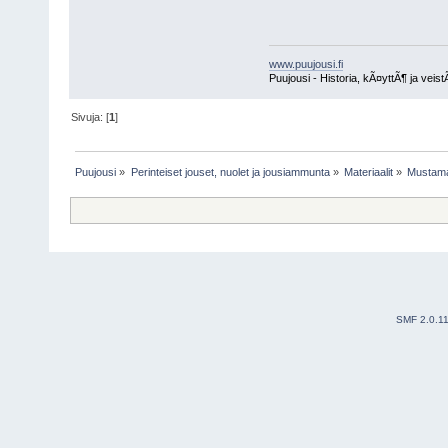
www.puujousi.fi
Puujousi - Historia, kÃ¤yttÃ¶ ja veis
Sivuja: [
1
]
Puujousi
»
Perinteiset jouset, nuolet ja jousiammunta
»
Materiaalit
»
Mustama
SMF 2.0.1