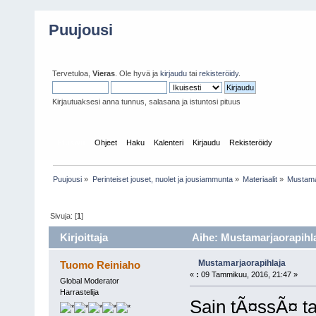
Puujousi
Tervetuloa,
Vieras
. Ole hyvä ja
kirjaudu
tai
rekisteröidy
.
Kirjautuaksesi anna tunnus, salasana ja istuntosi pituus
Etusivu
Ohjeet
Haku
Kalenteri
Kirjaudu
Rekisteröidy
Puujousi
»
Perinteiset jouset, nuolet ja jousiammunta
»
Materiaalit
»
Mustama
Sivuja: [
1
]
Kirjoittaja
Aihe: Mustamarjaorapihla
Mustamarjaorapihlaja
Tuomo Reiniaho
«
:
09 Tammikuu, 2016, 21:47 »
Global Moderator
Harrastelija
Sain tÃ¤ssÃ¤ ta