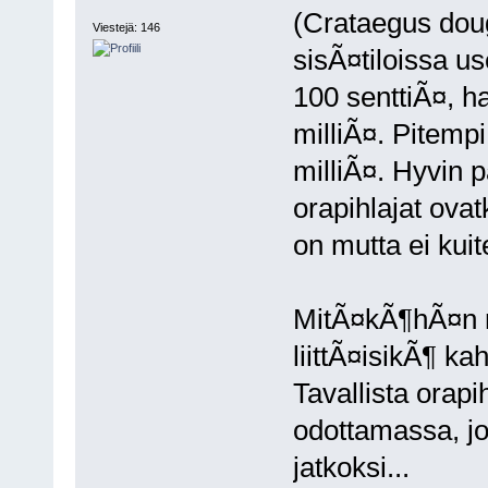
(Crataegus doug
Viestejä: 146
sisÃ¤tiloissa u
100 senttiÃ¤, ha
milliÃ¤. Pitempi
milliÃ¤. Hyvin p
orapihlajat ovat
on mutta ei kuit
MitÃ¤kÃ¶hÃ¤n no
liittÃ¤isikÃ¶ ka
Tavallista orap
odottamassa, j
jatkoksi...