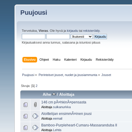
Puujousi
Tervetuloa,
Vieras
. Ole hyvä ja
kirjaudu
tai
rekisteröidy
.
Kirjautuaksesi anna tunnus, salasana ja istuntosi pituus
Etusivu
Ohjeet
Haku
Kalenteri
Kirjaudu
Rekisteröidy
Puujousi
»
Perinteiset jouset, nuolet ja jousiammunta
»
Jouset
Sivuja: [
1
]
2
Aihe
/
Aloittaja
146 cm pÃ¤hkinÃ¤pensasta
Aloittaja
sulkanurkka
Aloittelijan ensimmÃ¤inen jousi
Aloittaja
eemail
Bamboo-Purpleheart-Cumaru-Massaranduba II
Aloittaja
Lehtis