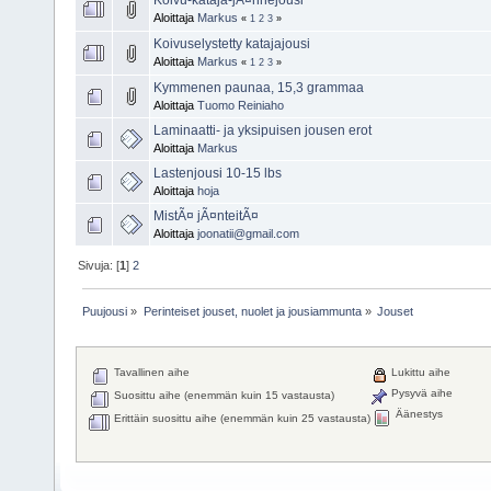
Aloittaja
Markus
«
1
2
3
»
Koivuselystetty katajajousi
Aloittaja
Markus
«
1
2
3
»
Kymmenen paunaa, 15,3 grammaa
Aloittaja
Tuomo Reiniaho
Laminaatti- ja yksipuisen jousen erot
Aloittaja
Markus
Lastenjousi 10-15 lbs
Aloittaja
hoja
MistÃ¤ jÃ¤nteitÃ¤
Aloittaja
joonatii@gmail.com
Sivuja: [
1
]
2
Puujousi
»
Perinteiset jouset, nuolet ja jousiammunta
»
Jouset
Tavallinen aihe
Lukittu aihe
Pysyvä aihe
Suosittu aihe (enemmän kuin 15 vastausta)
Äänestys
Erittäin suosittu aihe (enemmän kuin 25 vastausta)