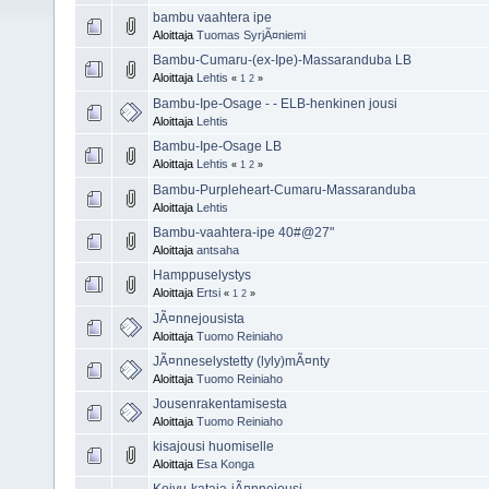
bambu vaahtera ipe
Aloittaja
Tuomas SyrjÃ¤niemi
Bambu-Cumaru-(ex-Ipe)-Massaranduba LB
Aloittaja
Lehtis
«
1
2
»
Bambu-Ipe-Osage - - ELB-henkinen jousi
Aloittaja
Lehtis
Bambu-Ipe-Osage LB
Aloittaja
Lehtis
«
1
2
»
Bambu-Purpleheart-Cumaru-Massaranduba
Aloittaja
Lehtis
Bambu-vaahtera-ipe 40#@27"
Aloittaja
antsaha
Hamppuselystys
Aloittaja
Ertsi
«
1
2
»
JÃ¤nnejousista
Aloittaja
Tuomo Reiniaho
JÃ¤nneselystetty (lyly)mÃ¤nty
Aloittaja
Tuomo Reiniaho
Jousenrakentamisesta
Aloittaja
Tuomo Reiniaho
kisajousi huomiselle
Aloittaja
Esa Konga
Koivu-kataja-jÃ¤nnejousi