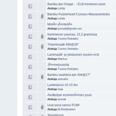
Bambu-Ipe-Osage - - ELB-henkinen jousi
Aloittaja
Lehtis
Bambu-Purpleheart-Cumaru-Massaranduba
Aloittaja
Lehtis
MistÃ¤ jÃ¤nteitÃ¤
Aloittaja
joonatii@gmail.com
Kymmenen paunaa, 15,3 grammaa
Aloittaja
Tuomo Reiniaho
Trilaminaatti 48#@28"
Aloittaja
Tuomo Reiniaho
Laminaatti- ja yksipuisen jousen erot
Aloittaja
Markus
JÃ¤nnejousista
Aloittaja
Tuomo Reiniaho
Bambu-vaahtera-ipe 40#@27"
Aloittaja
antsaha
Lastenjousi 10-15 lbs
Aloittaja
hoja
Aloittelijan ensimmÃ¤inen jousi
Aloittaja
eemail
Uusi jousi sanoo PUM!
Aloittaja
M.Reinikainen
Tammijousi