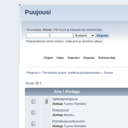
Puujousi
Tervetuloa,
Vieras
. Ole hyvä ja
kirjaudu
tai
rekisteröidy
.
Kirjautuaksesi anna tunnus, salasana ja istuntosi pituus
Etusivu
Ohjeet
Haku
Kalenteri
Kirjaudu
Rekisteröidy
Puujousi
»
Perinteiset jouset, nuolet ja jousiammunta
»
Jouset
Sivuja: [
1
]
2
Aihe
/
Aloittaja
Valkotammijousi
Aloittaja
Tuomo Reiniaho
Ratsujousi
Aloittaja
Markku
Primitiivijousifoorumi
Aloittaja
Tuomo Reiniaho