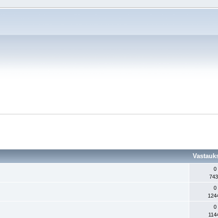
Vastauk
0
743
0
124
0
114