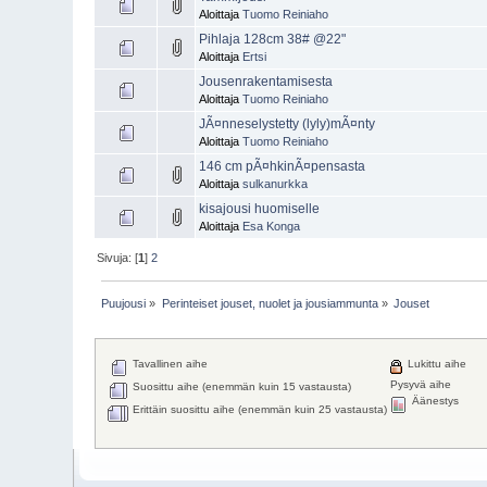
Aloittaja
Tuomo Reiniaho
Pihlaja 128cm 38# @22"
Aloittaja
Ertsi
Jousenrakentamisesta
Aloittaja
Tuomo Reiniaho
JÃ¤nneselystetty (lyly)mÃ¤nty
Aloittaja
Tuomo Reiniaho
146 cm pÃ¤hkinÃ¤pensasta
Aloittaja
sulkanurkka
kisajousi huomiselle
Aloittaja
Esa Konga
Sivuja: [
1
]
2
Puujousi
»
Perinteiset jouset, nuolet ja jousiammunta
»
Jouset
Tavallinen aihe
Lukittu aihe
Pysyvä aihe
Suosittu aihe (enemmän kuin 15 vastausta)
Äänestys
Erittäin suosittu aihe (enemmän kuin 25 vastausta)