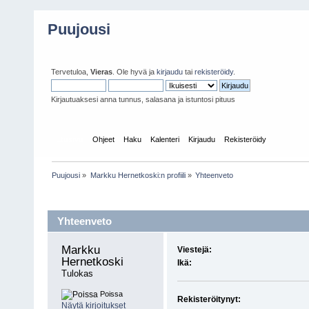
Puujousi
Tervetuloa,
Vieras
. Ole hyvä ja
kirjaudu
tai
rekisteröidy
.
Kirjautuaksesi anna tunnus, salasana ja istuntosi pituus
Etusivu
Ohjeet
Haku
Kalenteri
Kirjaudu
Rekisteröidy
Puujousi
»
Markku Hernetkoski:n profiili
»
Yhteenveto
Profiili
Yhteenveto
Markku 
Viestejä:
Hernetkoski 
Ikä:
Tulokas
Poissa
Rekisteröitynyt:
Näytä kirjoitukset