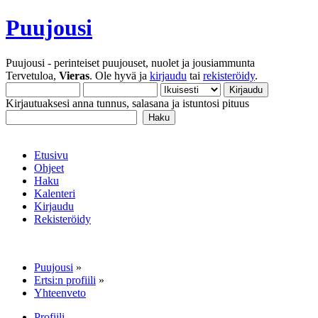
Puujousi
Puujousi - perinteiset puujouset, nuolet ja jousiammunta
Tervetuloa,
Vieras
. Ole hyvä ja
kirjaudu
tai
rekisteröidy
.
Kirjautuaksesi anna tunnus, salasana ja istuntosi pituus
Etusivu
Ohjeet
Haku
Kalenteri
Kirjaudu
Rekisteröidy
Puujousi
»
Ertsi:n profiili
»
Yhteenveto
Profiili