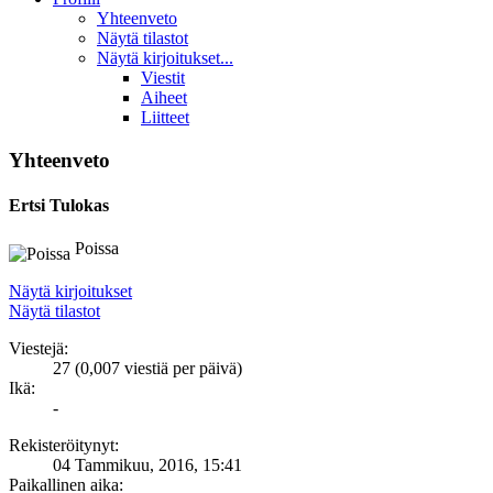
Yhteenveto
Näytä tilastot
Näytä kirjoitukset...
Viestit
Aiheet
Liitteet
Yhteenveto
Ertsi
Tulokas
Poissa
Näytä kirjoitukset
Näytä tilastot
Viestejä:
27 (0,007 viestiä per päivä)
Ikä:
-
Rekisteröitynyt:
04 Tammikuu, 2016, 15:41
Paikallinen aika: