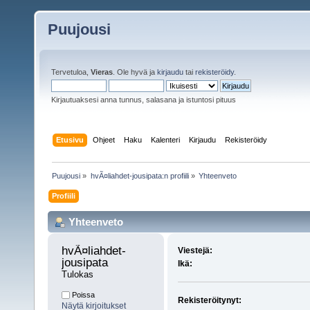
Puujousi
Tervetuloa,
Vieras
. Ole hyvä ja
kirjaudu
tai
rekisteröidy
.
Kirjautuaksesi anna tunnus, salasana ja istuntosi pituus
Etusivu
Ohjeet
Haku
Kalenteri
Kirjaudu
Rekisteröidy
Puujousi
»
hvÃ¤liahdet-jousipata:n profiili
»
Yhteenveto
Profiili
Yhteenveto
hvÃ¤liahdet-
Viestejä:
jousipata 
Ikä:
Tulokas
Poissa
Rekisteröitynyt:
Näytä kirjoitukset