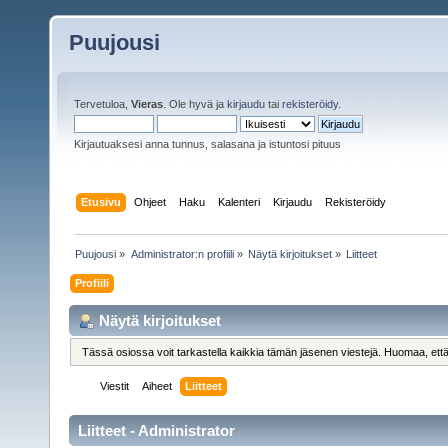
Puujousi
Tervetuloa,
Vieras
. Ole hyvä ja
kirjaudu
tai
rekisteröidy
.
Kirjautuaksesi anna tunnus, salasana ja istuntosi pituus
Etusivu
Ohjeet
Haku
Kalenteri
Kirjaudu
Rekisteröidy
Puujousi
»
Administrator:n profiili
»
Näytä kirjoitukset
»
Liitteet
Profiili
Näytä kirjoitukset
Tässä osiossa voit tarkastella kaikkia tämän jäsenen viestejä. Huomaa, että näe
Viestit
Aiheet
Liitteet
Liitteet - Administrator